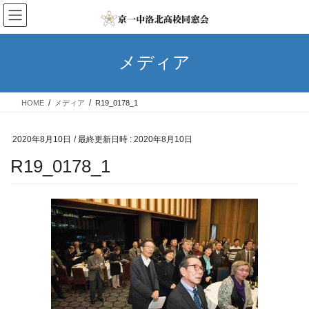
コ
ナ
ン
ビ
テ
ゲ
ン
ー
メディア
ツ
シ
へ
ョ
ス
ン
HOME
メディア
R19_0178_1
キ
に
ッ
移
プ
動
2020年8月10日
/ 最終更新日時 :
2020年8月10日
R19_0178_1