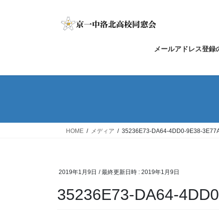
コ
ナ
ン
ビ
テ
ゲ
ン
ー
メールアドレス登録
ツ
シ
へ
ョ
ス
ン
キ
に
ッ
移
プ
動
HOME
メディア
35236E73-DA64-4DD0-9E38-3E77
2019年1月9日
/ 最終更新日時 :
2019年1月9日
35236E73-DA64-4DD0