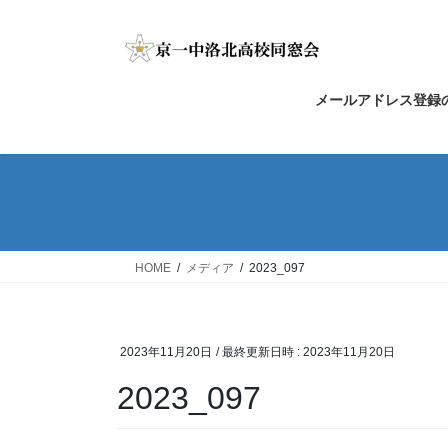
コ
ナ
ン
ビ
テ
ゲ
ン
ー
メールアドレス登録
ツ
シ
へ
ョ
ス
ン
キ
に
ッ
移
プ
動
HOME
メディア
2023_097
2023年11月20日
/ 最終更新日時 :
2023年11月20日
2023_097