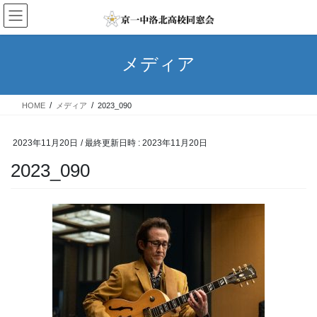
コ
ナ
ン
ビ
テ
ゲ
ン
ー
メディア
ツ
シ
へ
ョ
ス
ン
HOME
メディア
2023_090
キ
に
ッ
移
プ
動
2023年11月20日
/ 最終更新日時 :
2023年11月20日
2023_090