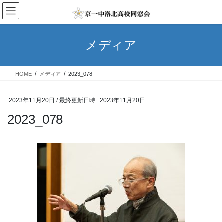
コ
ナ
ン
ビ
テ
ゲ
ン
ー
メディア
ツ
シ
へ
ョ
ス
ン
HOME
メディア
2023_078
キ
に
ッ
移
プ
動
2023年11月20日
/ 最終更新日時 :
2023年11月20日
2023_078