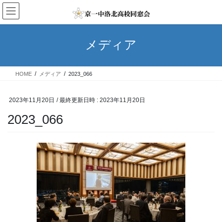
コ
ナ
ン
ビ
テ
ゲ
ン
ー
メディア
ツ
シ
へ
ョ
ス
ン
HOME
メディア
2023_066
キ
に
ッ
移
プ
動
2023年11月20日
/ 最終更新日時 :
2023年11月20日
2023_066