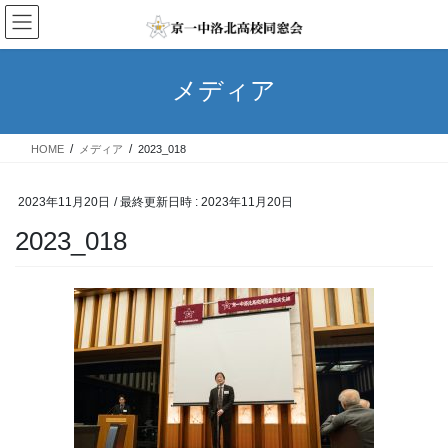
コ
ナ
ン
ビ
テ
ゲ
ン
ー
メディア
ツ
シ
へ
ョ
ス
ン
HOME
メディア
2023_018
キ
に
ッ
移
プ
動
2023年11月20日
/ 最終更新日時 :
2023年11月20日
2023_018