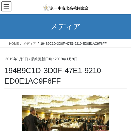
コ
ナ
ン
ビ
テ
ゲ
ン
ー
メディア
ツ
シ
へ
ョ
ス
ン
HOME
メディア
194B9C1D-3D0F-47E1-9210-ED0E1AC9F6FF
キ
に
ッ
移
プ
動
2019年1月9日
/ 最終更新日時 :
2019年1月9日
194B9C1D-3D0F-47E1-9210-
ED0E1AC9F6FF