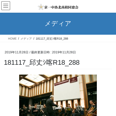
コ
ナ
ン
ビ
テ
ゲ
ン
ー
メディア
ツ
シ
へ
ョ
ス
ン
HOME
メディア
181117_邱丈ｼ喀R18_288
キ
に
ッ
移
プ
動
2019年11月28日
/ 最終更新日時 :
2019年11月28日
181117_邱丈ｼ喀R18_288