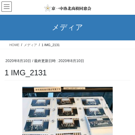
コ
ナ
ン
ビ
テ
ゲ
ン
ー
メディア
ツ
シ
へ
ョ
ス
ン
HOME
メディア
1 IMG_2131
キ
に
ッ
移
プ
動
2020年8月10日
/ 最終更新日時 :
2020年8月10日
1 IMG_2131